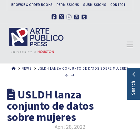
BROWSE & ORDER BOOKS
PERMISSIONS
SUBMISSIONS
CONTACT
Facebook
X
Instagram
Pinterest
Tumblr
Na
HOME
NEWS
USLDH LANZA CONJUNTO DE DATOS SOBRE MUJERES
Search
USLDH lanza
conjunto de datos
sobre mujeres
April 28, 2022