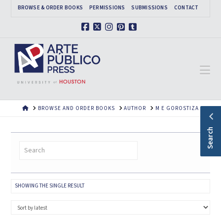
BROWSE & ORDER BOOKS
PERMISSIONS
SUBMISSIONS
CONTACT
Facebook
X
Instagram
Pinterest
Tumblr
Na
HOME
BROWSE AND ORDER BOOKS
AUTHOR
M E GOROSTIZA
Search
SHOWING THE SINGLE RESULT